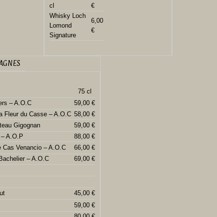
cl
€
Whisky Loch
6,00
Lomond
€
Signature
PAGNES
75 cl
ers – A.O.C
59,00 €
La Fleur du Casse – A.O.C
58,00 €
teau Gigognan
59,00 €
 – A.O.P
88,00 €
 Cas Venancio – A.O.C
66,00 €
Bachelier – A.O.C
69,00 €
ut
45,00 €
59,00 €
80,00 €