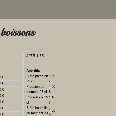
 boissons
APÉRITIFS
Apéritifs
Bière pression
3,80
0 €
25 cl
€
0 €
Pression du
4,90
0 €
moment 25 cl
€
0 €
Picon bière 25
4,10
0 €
cl
€
Bière bouteille
0 €
4,50
du moment 33
0 €
€