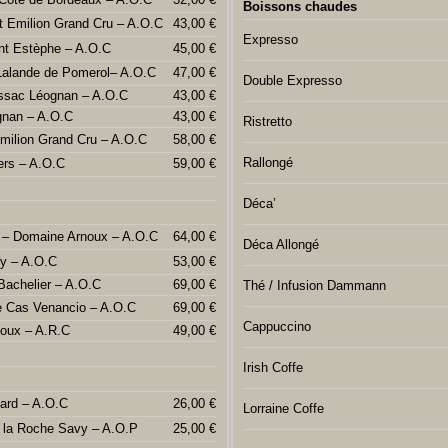
Boissons chaudes
t Emilion Grand Cru – A.O.C
43,00 €
Expresso
nt Estèphe – A.O.C
45,00 €
Lalande de Pomerol– A.O.C
47,00 €
Double Expresso
ssac Léognan – A.O.C
43,00 €
gnan – A.O.C
43,00 €
Ristretto
Emilion Grand Cru – A.O.C
58,00 €
Rallongé
ers – A.O.C
59,00 €
Déca’
u – Domaine Arnoux – A.O.C
64,00 €
Déca Allongé
ly – A.O.C
53,00 €
Bachelier – A.O.C
69,00 €
Thé / Infusion Dammann
 Cas Venancio – A.O.C
69,00 €
Cappuccino
houx – A.R.C
49,00 €
Irish Coffe
iard – A.O.C
26,00 €
Lorraine Coffe
 la Roche Savy – A.O.P
25,00 €