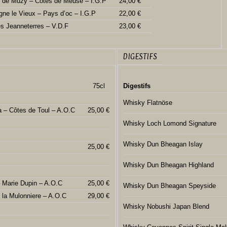
 de Muzy – Côtes de Meuse – I.G.P
24,00 €
gne le Vieux – Pays d’oc – I.G.P
22,00 €
es Jeanneterres – V.D.F
23,00 €
DIGESTIFS
75cl
Digestifs
Whisky Flatnöse
a – Côtes de Toul – A.O.C
25,00 €
Whisky Loch Lomond Signature
Whisky Dun Bheagan Islay
C
25,00 €
Whisky Dun Bheagan Highland
– Marie Dupin – A.O.C
25,00 €
Whisky Dun Bheagan Speyside
 la Mulonniere – A.O.C
29,00 €
Whisky Nobushi Japan Blend