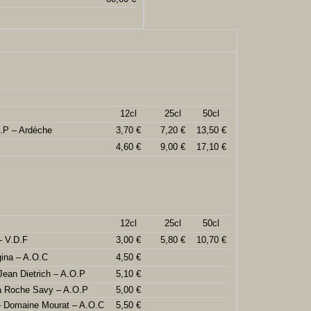
12cl
25cl
50cl
.P – Ardèche
3,70 €
7,20 €
13,50 €
4,60 €
9,00 €
17,10 €
12cl
25cl
50cl
– V.D.F
3,00 €
5,80 €
10,70 €
ina – A.O.C
4,50 €
Jean Dietrich – A.O.P
5,10 €
la Roche Savy – A.O.P
5,00 €
 – Domaine Mourat – A.O.C
5,50 €