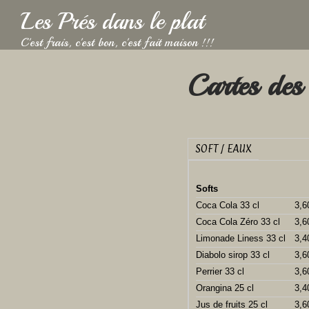
Les Prés dans le plat
C'est frais, c'est bon, c'est fait maison !!!
Cartes des
SOFT / EAUX
Softs
Coca Cola 33 cl
3,6
Coca Cola Zéro 33 cl
3,6
Limonade Liness 33 cl
3,4
Diabolo sirop 33 cl
3,6
Perrier 33 cl
3,6
Orangina 25 cl
3,4
Jus de fruits 25 cl
3,6