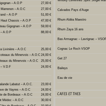
Whisky Cevennes Spirit Single Mal
igognan – A.O.P
27,00 €
 Marrenon – A.O.C
27,00 €
Calvados Pays d’Auge
rand – A.O.P
51,00 €
Rhum Aldéa Maestro
 Haut Chassis – A.O.P
47,00 €
teau Gigognan – A.O.P
59,00 €
Rhum Zaya 16 ans
 – A.O.P
88,00 €
Bas Armagnac – Lavrignac – VSO
Cognac Le Roch VSOP
la Livinière – A.O.C
25,00 €
coteaux du Minervois – A.O.C
24,00 €
Get 27
teaux du Minervois – A.O.C
25,00 €
 – V.D.F
24,00 €
Baileys
Eau de vie
alande Labatut – A.O.C.
23,00 €
ave de Vayres – A.O.C
24,00 €
CAFES ET THES
te de Bordeaux – A.O.C
24,00 €
ut Médoc – A.O.C
30,00 €
Côte de Bordeaux – A.O.C
32,00 €