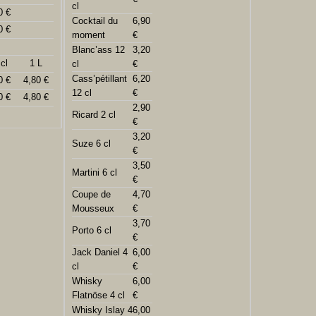
cl
0 €
Cocktail du
6,90
0 €
moment
€
Blanc’ass 12
3,20
cl
1 L
cl
€
Cass’pétillant
6,20
0 €
4,80 €
12 cl
€
0 €
4,80 €
2,90
Ricard 2 cl
€
3,20
Suze 6 cl
€
3,50
Martini 6 cl
€
Coupe de
4,70
Mousseux
€
3,70
Porto 6 cl
€
Jack Daniel 4
6,00
cl
€
Whisky
6,00
Flatnöse 4 cl
€
Whisky Islay 4
6,00