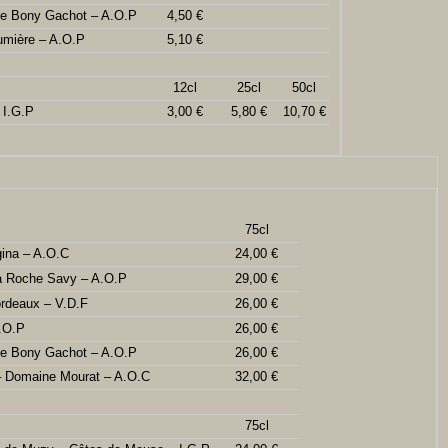
ne Bony Gachot – A.O.P
4,50 €
umière – A.O.P
5,10 €
12cl
25cl
50cl
 I.G.P
3,00 €
5,80 €
10,70 €
75cl
ina – A.O.C
24,00 €
la Roche Savy – A.O.P
29,00 €
rdeaux – V.D.F
26,00 €
.O.P
26,00 €
ne Bony Gachot – A.O.P
26,00 €
 – Domaine Mourat – A.O.C
32,00 €
75cl